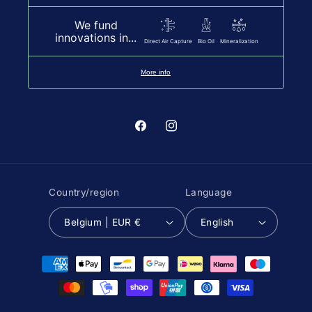
We fund
innovations in...
Direct Air Capture
Bio Oil
Mineralization
More info
Facebook
Instagram
Country/region
Language
Belgium | EUR €
English
Payment
methods